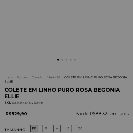
Início
.
Roupas
.
Coleção
.
Verão 26
.
COLETE EM LINHO PURO ROSA BEGONIA
ELLIE
COLETE EM LINHO PURO ROSA BEGONIA
ELLIE
SKU
00038.COL058_00048-1
R$529,90
6
x de
R$88,32
sem juros
PP
P
M
G
GG
TAMANHO